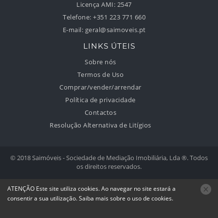
Licença AMI:
2547
Telefone:
+351 223 771 660
E-mail:
geral@saimoveis.pt
LINKS ÚTEIS
Sobre nós
Termos de Uso
Comprar/vender/arrendar
Política de privacidade
Contactos
Resolução Alternativa de Litígios
© 2018 Saimóveis - Sociedade de Mediação Imobiliária, Lda ®. Todos
os direitos reservados.
Desenvolvido por:
ATENÇÃO
Este site utiliza
cookies
. Ao navegar no site estará a
consentir a sua utilização.
Saiba mais sobre o uso de
cookies
.