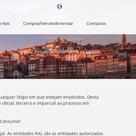
e Nós
Comprar/vender/arrendar
Contactos
Powered by
Início
Resolução Alternativa de Litígios
alquer litígio em que estejam envolvidos. Desta
ficial, terceira e imparcial ao processo em
e Consumo?
ugal. As entidades RAL são as entidades autorizadas