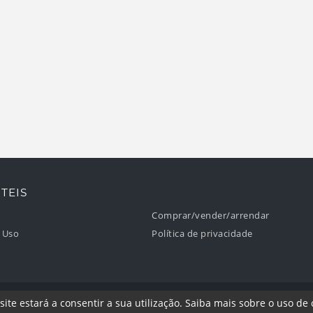
TEIS
Comprar/vender/arrendar
 Uso
Política de privacidade
. Todos os direitos reservados.
site estará a consentir a sua utilização.
Saiba mais sobre o uso de